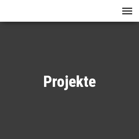
Lions
Club
Hannover
Hohes
Ufer
Projekte