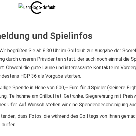
eldung und Spielinfos
. Wir begrüßen Sie ab 8.30 Uhr im Golfclub zur Ausgabe der Sco
ung durch unseren Präsidenten statt, der auch noch einmal die Spi
rt. Obwohl die gute Laune und interessante Kontakte im Vorderg
mindestens HCP 36 als Vorgabe starten.
willige Spende in Höhe von 600,– Euro für 4 Spieler (kleinere Fli
ng, Teilnahme am Grillbuffet, Getränke, Siegerehrung mit Preisve
hes Ufer. Auf Wunsch stellen wir eine Spendenbescheinigung aus
standen, dass Fotos, die während des Golftags von Ihnen gemac
 dürfen.