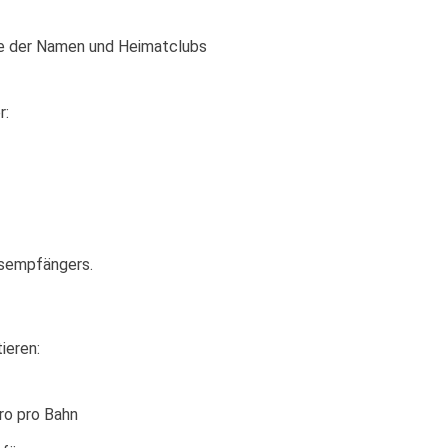
abe der Namen und Heimatclubs
r:
gsempfängers.
ieren:
ro pro Bahn