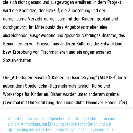
sie sich nicht gesund und ausgewogen ernähren. In dem Projekt
wird die Kochidee, der Einkauf, die Zubereitung und der
gemeinsame Verzehr gemeinsam mit den Kindern geplant und
durchgeführt. Im Mittelpunkt des Angebotes stehen eine
ausreichende, ausgewogene und gesunde Nahrungsaufnahme, das
Kennenlernen von Speisen aus anderen Kulturen, die Entwicklung
bzw. Erprobung von Tischmanieren und ein angemessenes
Sozialverhalten.
Die „Arbeitsgemeinschaft Kinder im Ossietzkyring“ (AG KISS) bietet
neben dem Spielenachmittag mehrmals jährlich Kurse und
Workshops für Kinder an. Bisher wurden unter anderem dreimal
(zweimal mit Unterstützung des Lions Clubs Hannover Hohes Ufer)
ein Selbstbehauptungskurs für Kinder durchgeführt
Wir nutzen Cookies zum Speichern Ihrer Anmeldedaten, für eine
sichere Anmeldung, zur Erhebung statistischer Daten und zur
Seit dem Jahr 2019 unterstützen wir auch das Projekt „
Brak en Jan
Optimierung der Website-Funktionen, um Ihnen insgesamt eine