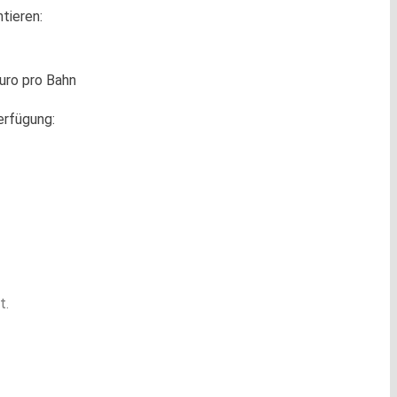
tieren:
uro pro Bahn
erfügung:
t.