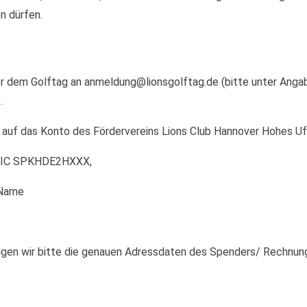
n dürfen.
vor dem Golftag an anmeldung@lionsgolftag.de (bitte unter An
.
auf das Konto des Fördervereins Lions Club Hannover Hohes Uf
 BIC SPKHDE2HXXX,
 Name
igen wir bitte die genauen Adressdaten des Spenders/ Rechnu